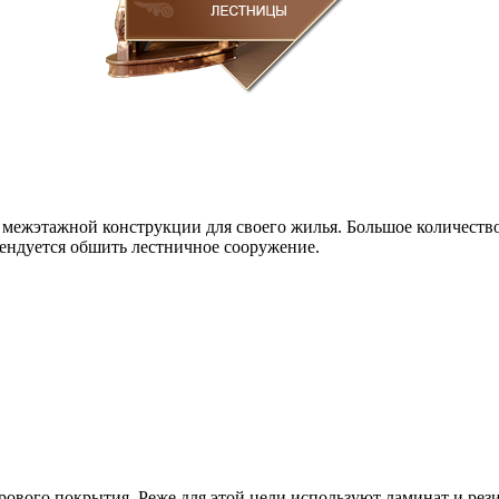
 межэтажной конструкции для своего жилья. Большое количеств
омендуется обшить лестничное сооружение.
ового покрытия. Реже для этой цели используют ламинат и рез