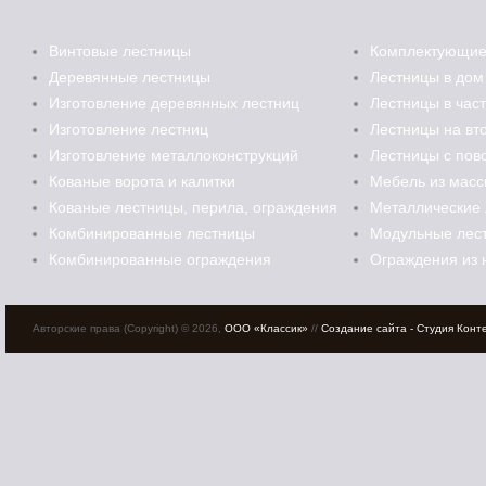
Винтовые лестницы
Комплектующие
Деревянные лестницы
Лестницы в дом
Изготовление деревянных лестниц
Лестницы в час
Изготовление лестниц
Лестницы на вт
Изготовление металлоконструкций
Лестницы с пов
Кованые ворота и калитки
Мебель из масс
Кованые лестницы, перила, ограждения
Металлические
Комбинированные лестницы
Модульные лес
Комбинированные ограждения
Ограждения из 
Авторские права (Copyright) © 2026,
ООО «Классик»
//
Создание сайта - Студия Конт